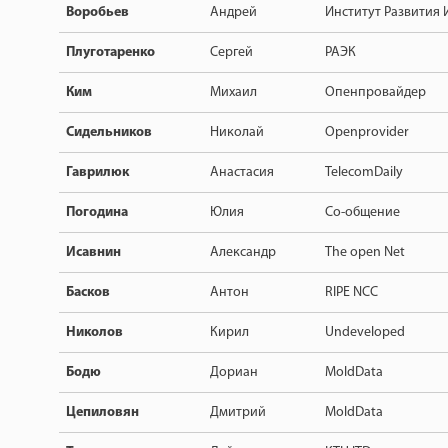
Воробьев
Андрей
Институт Развития 
Плуготаренко
Сергей
РАЭК
Ким
Михаил
Опенпровайдер
Сидельников
Николай
Openprovider
Гаврилюк
Анастасия
TelecomDaily
Погодина
Юлия
Со-общение
Исавнин
Александр
The open Net
Басков
Антон
RIPE NCC
Николов
Кирил
Undeveloped
Бодю
Дориан
MoldData
Цепиловян
Дмитрий
MoldData