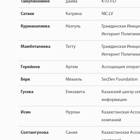
Тамулиониене
Дайва
KTU ITD
Сатаки
Катрина
NIC.LV
Курманалиева
Назгуль
Гражданская Иници
Интернет Политики
Мамбеталиева
Татту
Гражданская Иници
Интернет Политики
Горяйнов
Артем
Ассоциация операт
Берк
Михаель
SecDev Foundation
Гусева
Елизавета
Казахский центр се
информации
Исин
Нурлан
Казахстанская Ассо
компаний
Солтангулова
Сания
Казахстанская Ассо