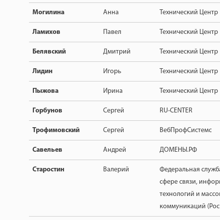
Могилина
Анна
Технический Центр
Ламихов
Павел
Технический Центр
Белявский
Дмитрий
Технический Центр
Лидин
Игорь
Технический Центр
Пыжова
Ирина
Технический Центр
Горбунов
Сергей
RU-CENTER
Трофимовский
Сергей
ВебПрофСистемс
Савельев
Андрей
ДОМЕНЫ.РФ
Старостин
Валерий
Федеральная служба
сфере связи, инфо
технологий и массо
коммуникаций (Рос