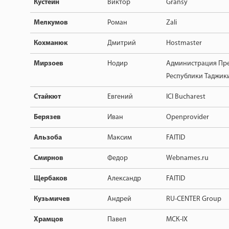
Кустейн
Виктор
Gransy
Мелкумов
Роман
Zali
Кохманюк
Дмитрий
Hostmaster
Мирзоев
Нодир
Администрация Пр
Республики Таджик
Стайкют
Евгений
ICI Bucharest
Берязев
Иван
Openprovider
Альзоба
Максим
FAITID
Смирнов
Федор
Webnames.ru
Щербаков
Александр
FAITID
Кузьмичев
Андрей
RU-CENTER Group
Храмцов
Павел
МCК-IX