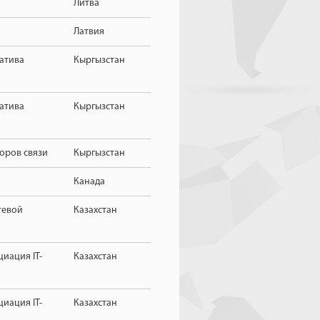
Литва
Латвия
атива
Кыргызстан
атива
Кыргызстан
оров связи
Кыргызстан
Канада
тевой
Казахстан
циация IT-
Казахстан
циация IT-
Казахстан