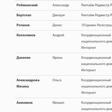
Рябиковский
Александр
Рилтайм Реджистр Р
Бортслап
Джоери
Рилтайм Реджистр Р
Ротанов
Денис
101домен Регистра
Колесников
Андрей
Координационный 
национального дом
Интернет
Данелия
Ирина
Координационный 
национального дом
Интернет
Александрова-
Ольга
Координационный 
Мясина
национального дом
Интернет
Анисимов
Михаил
Координационный 
национального дом