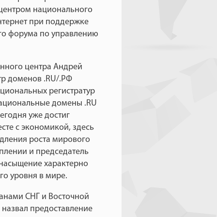
центром национального
нтернет при поддержке
го форума по управлению
нного центра Андрей
р доменов .RU/.РФ
ациональных регистратур
национальные домены .RU
сегодня уже достиг
сте с экономикой, здесь
медления роста мирового
уплении и председатель
 насыщение характерно
о уровня в мире.
ранами СНГ и Восточной
 назвал предоставление